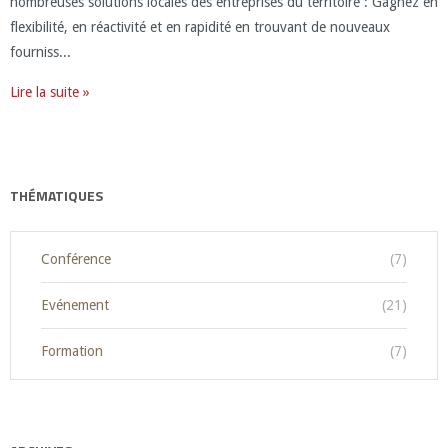
nombreuses solutions locales des entreprises du territoire : Gagnez en
flexibilité, en réactivité et en rapidité en trouvant de nouveaux
fourniss...
Lire la suite »
THÉMATIQUES
Conférence
(7)
Evénement
(21)
Formation
(7)